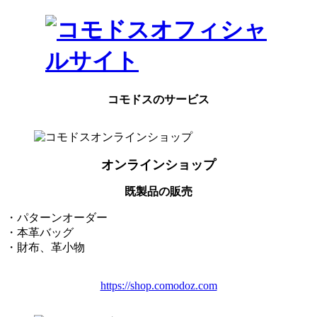
コ
ナ
ン
ビ
テ
ゲ
ン
ー
ツ
シ
へ
ョ
コモドスのサービス
ス
ン
キ
に
ッ
移
プ
動
オンラインショップ
既製品の販売
・パターンオーダー
・本革バッグ
・財布、革小物
https://shop.comodoz.com